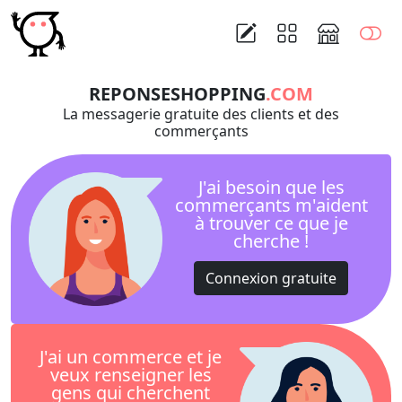
REPONSESHOPPING
.COM
La messagerie gratuite des clients et des
commerçants
J'ai besoin que les
commerçants m'aident
à trouver ce que je
cherche !
Connexion gratuite
J'ai un commerce et je
veux renseigner les
gens qui cherchent